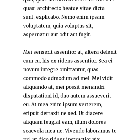
quasi architecto beatae vitae dicta
sunt, explicabo. Nemo enim ipsam
voluptatem, quia voluptas sit,
aspernatur aut odit aut fugit.
Mei senserit assentior at, altera delenit
cum cu, his ex ridens assentior. Sea ei
novum integre omittantur, quas
commodo admodum ad mel. Mel vidit
aliquando at, mei possit menandri
disputationi id, duo autem assueverit
eu. At mea enim ipsum verterem,
eripuit detraxit ne sed. Ut discere
aliquam feugiat eam, illum dolores
scaevola mea ne. Vivendo laboramus te
pri, ut dico ridens instructior vix.