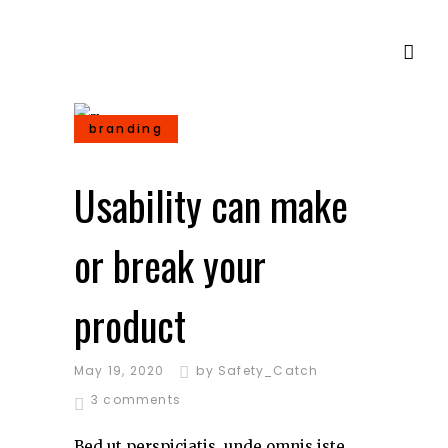
branding
Usability can make
or break your
product
May 19, 2020
by
Safety_Catch
3 comments
Bed ut perspiciatis, unde omnis iste