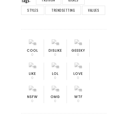
Tags:
STYLES
TRENDSETTING
VALUES
COOL
DISLIKE
GEEEKY
0
0
0
LIKE
LOL
LOVE
0
0
0
NSFW
OMG
WTF
0
0
0