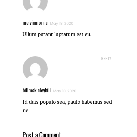
melvinmorris
May 18, 2020
Ullum putant luptatum est eu.
REPLY
billmckinleybill
May 18, 2020
Id duis populo sea, paulo habemus sed
ne.
Post a Comment