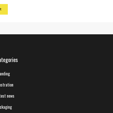
ategories
anding
lustration
test news
ckaging