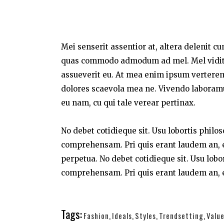
Mei senserit assentior at, altera delenit c
quas commodo admodum ad mel. Mel vidit a
assueverit eu. At mea enim ipsum verterem,
dolores scaevola mea ne. Vivendo laboramus 
eu nam, cu qui tale verear pertinax.
No debet cotidieque sit. Usu lobortis philo
comprehensam. Pri quis erant laudem an, e
perpetua. No debet cotidieque sit. Usu lobo
comprehensam. Pri quis erant laudem an, e
Tags:
Fashion
,
Ideals
,
Styles
,
Trendsetting
,
Valu