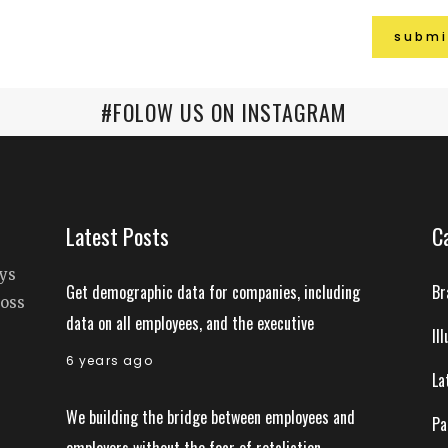
#FOLOW US ON INSTAGRAM
Latest Posts
C
ays
Get demographic data for companies, including
Br
ross
data on all employees, and the executive
Il
6 years ago
La
We building the bridge between employees and
Pa