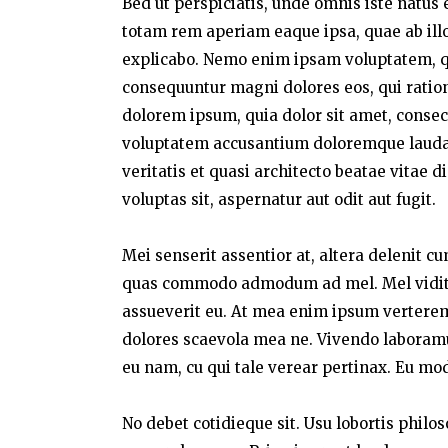
Bed ut perspiciatis, unde omnis iste natu
totam rem aperiam eaque ipsa, quae ab illo 
explicabo. Nemo enim ipsam voluptatem, qui
consequuntur magni dolores eos, qui ratio
dolorem ipsum, quia dolor sit amet, consect
voluptatem accusantium doloremque laudan
veritatis et quasi architecto beatae vitae
voluptas sit, aspernatur aut odit aut fugit.
Mei senserit assentior at, altera delenit c
quas commodo admodum ad mel. Mel vidit a
assueverit eu. At mea enim ipsum verterem,
dolores scaevola mea ne. Vivendo laboramus 
eu nam, cu qui tale verear pertinax. Eu mo
No debet cotidieque sit. Usu lobortis philo