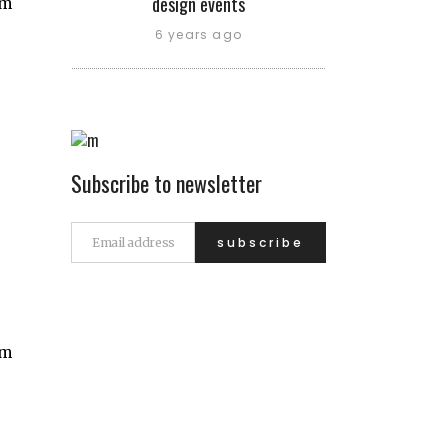
design events
am
6 years ago
Subscribe to newsletter
am