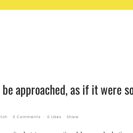
 be approached, as if it were s
tch
0 Comments
0
Likes
Share