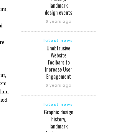
landmark
unt,
design events
6 years ago
ui
latest news
re
Unobtrusive
Website
Toolbars to
Increase User
ur,
Engagement
tem
6 years ago
llum
smod
latest news
Graphic design
history,
landmark