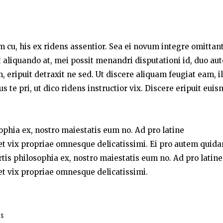
um cu, his ex ridens assentior. Sea ei novum integre omittant
liquando at, mei possit menandri disputationi id, duo au
 eripuit detraxit ne sed. Ut discere aliquam feugiat eam, i
te pri, ut dico ridens instructior vix. Discere eripuit eui
sophia ex, nostro maiestatis eum no. Ad pro latine
t vix propriae omnesque delicatissimi. Ei pro autem quid
rtis philosophia ex, nostro maiestatis eum no. Ad pro latine
t vix propriae omnesque delicatissimi.
es