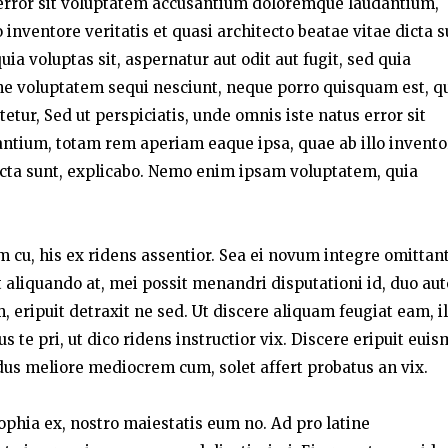
s error sit voluptatem accusantium doloremque laudantium,
inventore veritatis et quasi architecto beatae vitae dicta s
a voluptas sit, aspernatur aut odit aut fugit, sed quia
ne voluptatem sequi nesciunt, neque porro quisquam est, q
etur, Sed ut perspiciatis, unde omnis iste natus error sit
tium, totam rem aperiam eaque ipsa, quae ab illo invento
 dicta sunt, explicabo. Nemo enim ipsam voluptatem, quia
um cu, his ex ridens assentior. Sea ei novum integre omittant
liquando at, mei possit menandri disputationi id, duo au
 eripuit detraxit ne sed. Ut discere aliquam feugiat eam, i
te pri, ut dico ridens instructior vix. Discere eripuit eui
dus meliore mediocrem cum, solet affert probatus an vix.
sophia ex, nostro maiestatis eum no. Ad pro latine