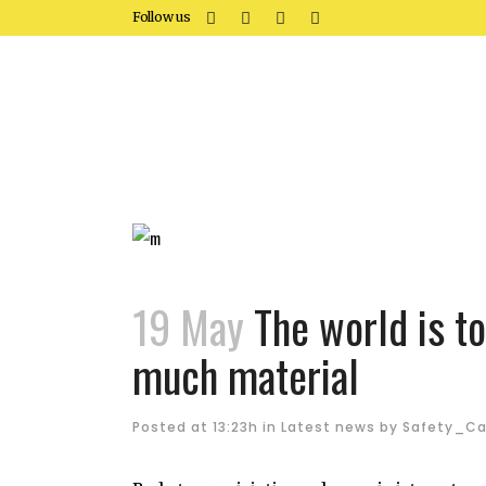
Follow us
19 May
The world is to
much material
Posted at 13:23h
in
Latest news
by
Safety_Ca