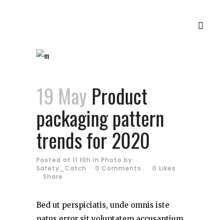
19 May
Product
packaging pattern
trends for 2020
Posted at 11:10h
in
Photo
by
Safety_Catch
0 Comments
0
Likes
Share
Bed ut perspiciatis, unde omnis iste
natus error sit voluptatem accusantium