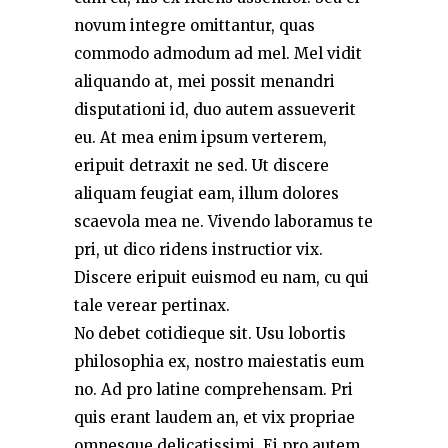
novum integre omittantur, quas
commodo admodum ad mel. Mel vidit
aliquando at, mei possit menandri
disputationi id, duo autem assueverit
eu. At mea enim ipsum verterem,
eripuit detraxit ne sed. Ut discere
aliquam feugiat eam, illum dolores
scaevola mea ne. Vivendo laboramus te
pri, ut dico ridens instructior vix.
Discere eripuit euismod eu nam, cu qui
tale verear pertinax.
No debet cotidieque sit. Usu lobortis
philosophia ex, nostro maiestatis eum
no. Ad pro latine comprehensam. Pri
quis erant laudem an, et vix propriae
omnesque delicatissimi. Ei pro autem