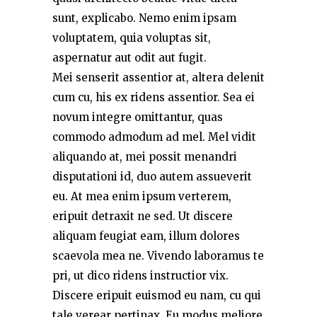
sunt, explicabo. Nemo enim ipsam
voluptatem, quia voluptas sit,
aspernatur aut odit aut fugit.
Mei senserit assentior at, altera delenit
cum cu, his ex ridens assentior. Sea ei
novum integre omittantur, quas
commodo admodum ad mel. Mel vidit
aliquando at, mei possit menandri
disputationi id, duo autem assueverit
eu. At mea enim ipsum verterem,
eripuit detraxit ne sed. Ut discere
aliquam feugiat eam, illum dolores
scaevola mea ne. Vivendo laboramus te
pri, ut dico ridens instructior vix.
Discere eripuit euismod eu nam, cu qui
tale verear pertinax. Eu modus meliore